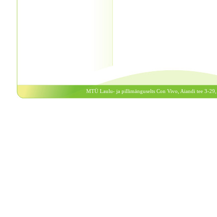
MTÜ Laulu- ja pillimänguselts Con Vivo, Aiandi tee 3-29