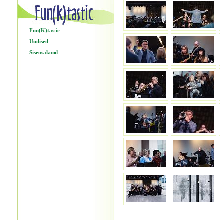
Fun(K)tastic
Uudised
Siseosakond