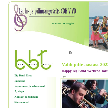
Pealehele
In English
Valik pilte aastast 202
Happy Big Band Weekend Tartus
Big Band Tartu
Inimesed
Repertuaar ja salvestused
Ajalugu
Kontakt ja tellimine
Siseosakond