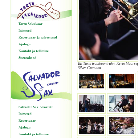
Tartu Saksikoor
Inimesed
Repertuaar ja salvestused
Ajalugu
Kontakt ja tellimine
Siseosakond
BB Tartu tromboonirühm Kevin Müürsepp,
Silver Gutmann
Salvador Sax Kvartett
Inimesed
Repertuaar
Ajalugu
Kontakt ja tellimine