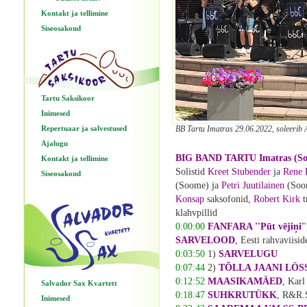
Kontakt ja tellimine
Siseosakond
Tartu Saksikoor
Inimesed
Repertuaar ja salvestused
BB Tartu Imatras 29.06.2022, soleerib A
Ajalugu
BIG BAND TARTU Imatras (Soom
Kontakt ja tellimine
Solistid
Kreet Stubender
ja
Rene 
Siseosakond
(Soome) ja
Petri Juutilainen
(Soom
Konsap
saksofonid,
Robert Kirk
t
klahvpillid
0:00:00
FANFARA ''Pūt vējiņi'
SARVELOOD
, Eesti rahvaviisi
0:03:50
1)
SARVELUGU
0:07:44
2)
TÕLLA JAANI LÖS
0:12:52
MAASIKAMÄED
, Karl
Salvador Sax Kvartett
0:18:47
SUHKRUTÜKK
, R&R.S
Inimesed