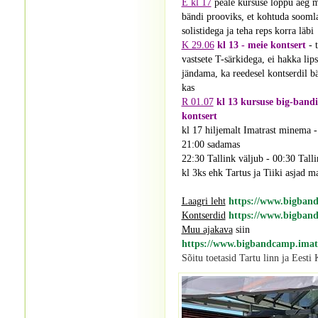
E kl 17
peale kursuse lõppu aeg 
bändi prooviks, et kohtuda soomla
solistidega ja teha reps korra läbi
K 29.06
kl 13 - meie kontsert
- 
vastsete T-särkidega, ei hakka lip
jändama, ka reedesel kontserdil b
kas
R 01.07
kl 13 kursuse big-band
kontsert
kl 17 hiljemalt Imatrast minema -
21:00 sadamas
22:30 Tallink väljub - 00:30 Talli
kl 3ks ehk Tartus ja Tiiki asjad m
Laagri leht
https://www.bigband
Kontserdid
https://www.bigband
Muu ajakava
siin
https://www.bigbandcamp.imatr
Sõitu toetasid Tartu linn ja Eesti 