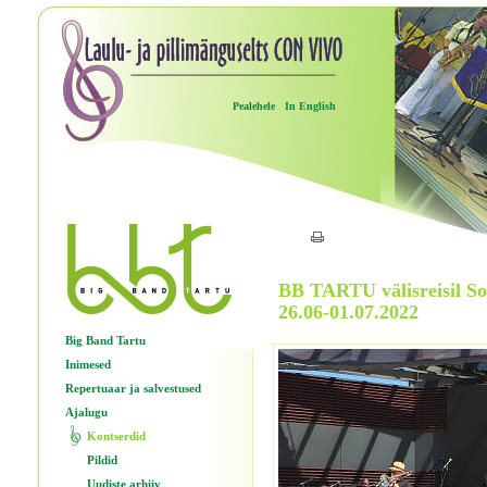
Pealehele
In English
BB TARTU välisreisil S
26.06-01.07.2022
Big Band Tartu
Inimesed
Repertuaar ja salvestused
Ajalugu
Kontserdid
Pildid
Uudiste arhiiv