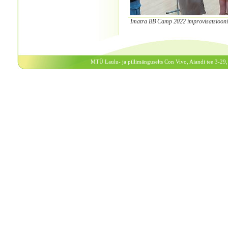
Imatra BB Camp 2022 improvisatsiooni 
MTÜ Laulu- ja pillimänguselts Con Vivo, Aiandi tee 3-29