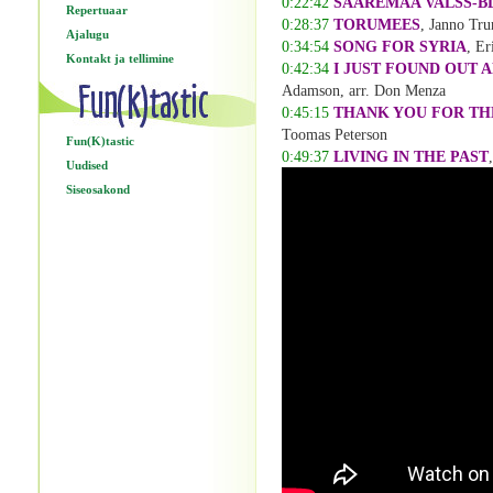
0:22:42
SAAREMAA VALSS-B
Repertuaar
0:28:37
TORUMEES
, Janno Tr
Ajalugu
0:34:54
SONG FOR SYRIA
, Er
Kontakt ja tellimine
0:42:34
I JUST FOUND OUT 
Adamson, arr. Don Menza
0:45:15
THANK YOU FOR TH
Toomas Peterson
Fun(K)tastic
0:49:37
LIVING IN THE PAST
Uudised
Siseosakond