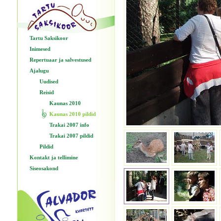
Tartu Saksikoor
Inimesed
Repertuaar ja salvestused
Ajalugu
Uudised
Reisid
Kaunas 2010
Kaunas 2010 pildid
Trakai 2007 info
Trakai 2007 pildid
Pildid
Kontakt ja tellimine
Siseosakond