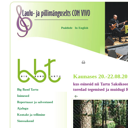
Pealehele
In English
Kaunases 20.-22.08.20
kus esinesid nii Tartu Saksikoo
toredad tegemised ja muidugi R
Big Band Tartu
Inimesed
Repertuaar ja salvestused
Ajalugu
Kontakt ja tellimine
Siseosakond